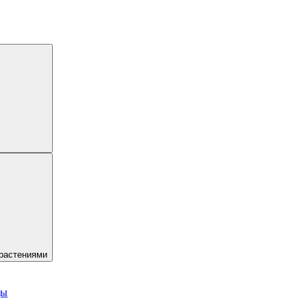
 растениями
ды